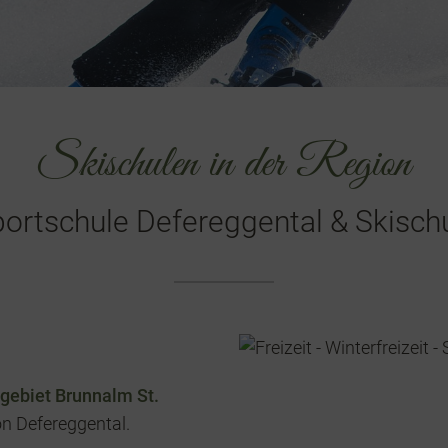
Skischulen in der Region
ortschule Defereggental & Skischu
igebiet Brunnalm St.
on Defereggental.