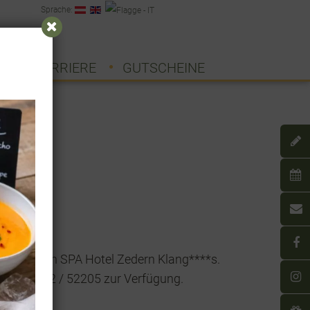
Sprache:
T
KARRIERE
GUTSCHEINE
se zu uns in SPA Hotel Zedern Klang****s.
er +43 4872 / 52205 zur Verfügung.
e!