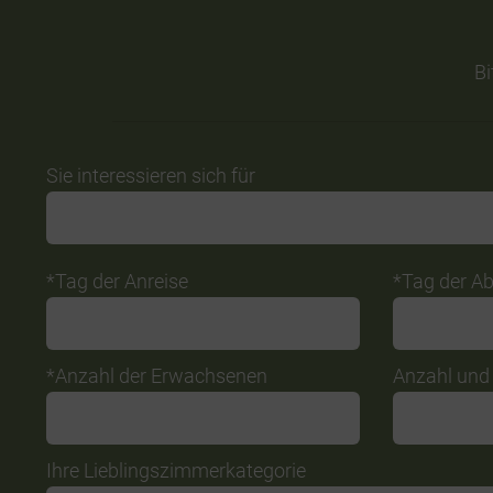
Bi
Do
Sie interessieren sich für
not
fill
this
*Tag der Anreise
*Tag der Ab
field
*Anzahl der Erwachsenen
Anzahl und 
Ihre Lieblingszimmerkategorie