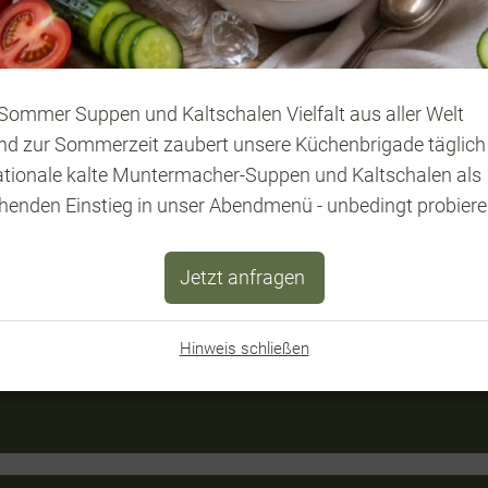
Dorf 64
Tel: +43 4872 
Hopfgarten i.D.
E-Mail:
hotel@zeder
Sommer Suppen und Kaltschalen Vielfalt aus aller Welt
sterreich
d zur Sommerzeit zaubert unsere Küchenbrigade täglic
ationale kalte Muntermacher-Suppen und Kaltschalen als
chenden Einstieg in unser Abendmenü - unbedingt probiere
Jetzt anfragen
Hinweis schließen