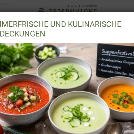
 52 205
MERFRISCHE UND KULINARISCHE
E
SPA & WELLNESS
KULINARIK
FREIZEI
DECKUNGEN
Ihre Anreise
Ihre Wohlfühloase in Osttirol
sowie eine detaillierte Anreiseinformation für Ihre Anrei
en bezüglich der Anreiseroute auch gerne telefonisch unt
r wünschen Ihnen einen gute und vor allem sichere Anreis