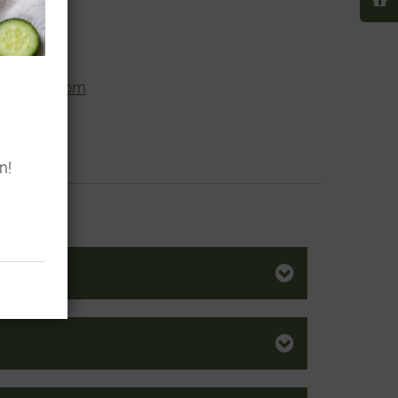
/ 52205
n-klang.com
h
n!