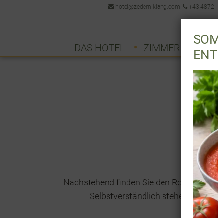
hotel@zedern-klang.com
+43 4872 -
SOM
DAS HOTEL
ZIMMER & PREIS
ENT
Nachstehend finden Sie den Routenplaner 
Selbstverständlich stehen wir Ihn
Wi