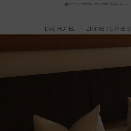
hotel@zedern-klang.com
+43 4872 -
DAS HOTEL
ZIMMER & PREIS