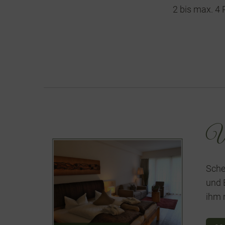
2 bis max. 4
Ur
Sche
und 
ihm 