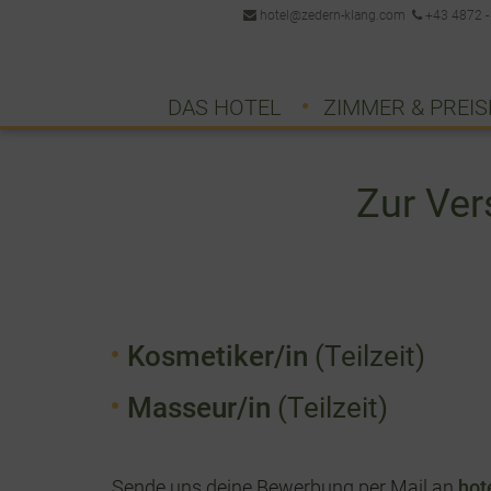
hotel@zedern-klang.com
+43 4872 -
DAS HOTEL
ZIMMER & PREIS
Zur Ver
Kosmetiker/in
(Teilzeit)
Masseur/in
(Teilzeit)
Sende uns deine Bewerbung per Mail an
hot