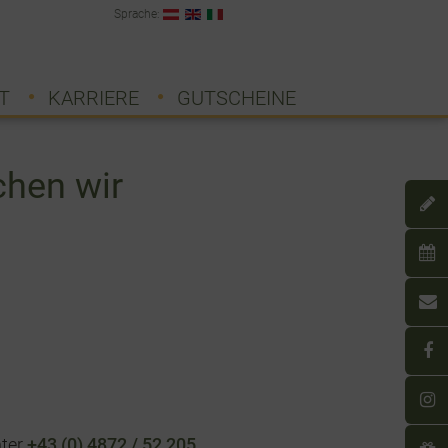
Sprache:
T
KARRIERE
GUTSCHEINE
chen wir
nter
+43 (0) 4872 / 52 205.