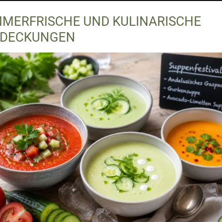
Zimmer Superior
MERFRISCHE UND KULINARISCHE
Familiensuite Deluxe
DECKUNGEN
Suite Schwarzach
Kaminsuite Defereggental
Angebote
Sommerangebote
Sommerpreise
Winterangebote
Winterpreise