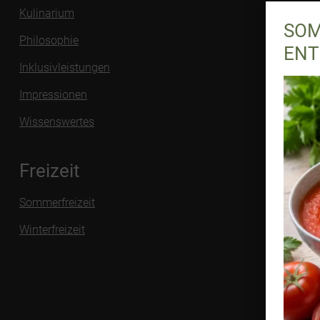
Kulinarium
SOM
Philosophie
ENT
Inklusivleistungen
Impressionen
Wissenswertes
Freizeit
Sommerfreizeit
Winterfreizeit