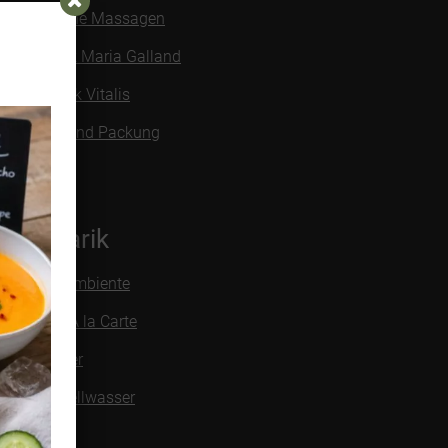
Klassische Massagen
Kosmetik Maria Galland
Kostmetik Vitalis
Peeling und Packung
Kulinarik
Genussambiente
Menü & À la Carte
Weinkeller
Alpenquellwasser