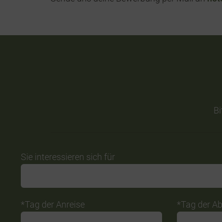
Bi
Do
Sie interessieren sich für
not
fill
this
*Tag der Anreise
*Tag der Ab
field