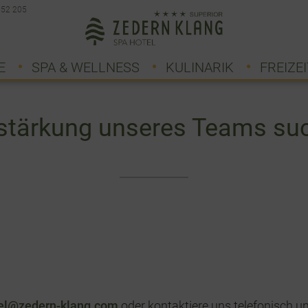
 52 205
E
SPA & WELLNESS
KULINARIK
FREIZEI
stärkung unseres Teams su
el@zedern-klang.com
oder kontaktiere uns telefonisch u