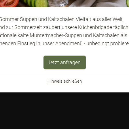
Zedern Klang Info
Online anfragen
Gutschein
Sommer Suppen und Kaltschalen Vielfalt aus aller Welt
d zur Sommerzeit zaubert unsere Küchenbrigade täglic
Online buchen
Newsletter
ationale kalte Muntermacher-Suppen und Kaltschalen als
Anfahrt
Downloads
chenden Einstieg in unser Abendmenü - unbedingt probiere
Jetzt anfragen
Hinweis schließen